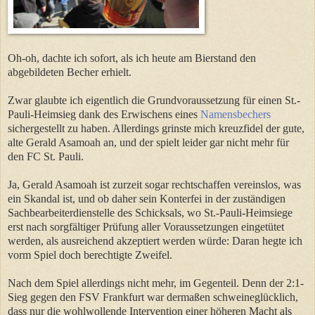
Oh-oh, dachte ich sofort, als ich heute am Bierstand den
abgebildeten Becher erhielt.
Zwar glaubte ich eigentlich die Grundvoraussetzung für einen St.-
Pauli-Heimsieg dank des Erwischens eines
Namensbechers
sichergestellt zu haben. Allerdings grinste mich kreuzfidel der gute,
alte Gerald Asamoah an, und der spielt leider gar nicht mehr für
den FC St. Pauli.
Ja, Gerald Asamoah ist zurzeit sogar rechtschaffen vereinslos, was
ein Skandal ist, und ob daher sein Konterfei in der zuständigen
Sachbearbeiterdienstelle des Schicksals, wo St.-Pauli-Heimsiege
erst nach sorgfältiger Prüfung aller Voraussetzungen eingetütet
werden, als ausreichend akzeptiert werden würde: Daran hegte ich
vorm Spiel doch berechtigte Zweifel.
Nach dem Spiel allerdings nicht mehr, im Gegenteil. Denn der 2:1-
Sieg gegen den FSV Frankfurt war dermaßen schweineglücklich,
dass nur die wohlwollende Intervention einer höheren Macht als