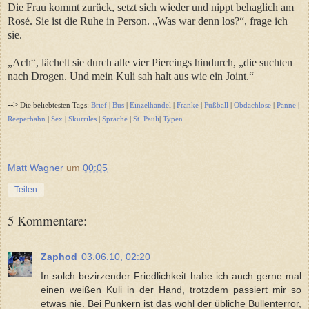
Die Frau kommt zurück, setzt sich wieder und nippt behaglich am
Rosé. Sie ist die Ruhe in Person. „Was war denn los?“, frage ich
sie.
„Ach“, lächelt sie durch alle vier Piercings hindurch, „die suchten
nach Drogen. Und mein Kuli sah halt aus wie ein Joint.“
-->
Die beliebtesten Tags:
Brief
|
Bus
|
Einzelhandel
|
Franke
|
Fußball
|
Obdachlose
|
Panne
|
Reeperbahn
|
Sex
|
Skurriles
|
Sprache
|
St. Pauli
|
Typen
Matt Wagner
um
00:05
Teilen
5 Kommentare:
Zaphod
03.06.10, 02:20
In solch bezirzender Friedlichkeit habe ich auch gerne mal
einen weißen Kuli in der Hand, trotzdem passiert mir so
etwas nie. Bei Punkern ist das wohl der übliche Bullenterror,