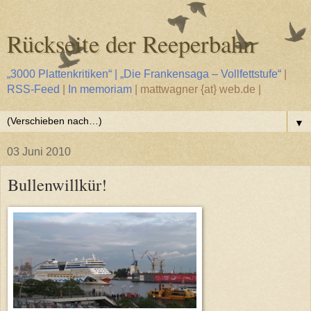
Rückseite der Reeperbahn
„3000 Plattenkritiken“ | „Die Frankensaga – Vollfettstufe“
|
RSS-Feed
|
In memoriam
| mattwagner {at} web.de |
▼
03 Juni 2010
Bullenwillkür!