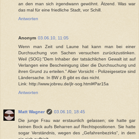
an den man sich irgendwann gewöhnt. Ätzend. Was war
das mal für eine friedliche Stadt, vor Schill.
Antworten
Anonym
03.06.10, 11:05
Wenn man Zeit und Laune hat kann man bei einer
Durchsuchung von Sachen versuchen zurückzustinken.
Weil (SOG):"Dem Inhaber der tatsächlichen Gewalt ist auf
Verlangen eine Bescheinigung über die Durchsuchung und
ihren Grund zu erteilen." Aber Vorsicht - Polizeigesetze sind
Ländersache. In BW z.B gibt es das nicht.
Link: http://www.jobreu.de/jlr-sog.html#Par15a
Antworten
Matt Wagner
03.06.10, 18:45
Die junge Frau war erstaunlich gelassen; sie hatte gar
keinen Bock aufs Beharren auf Rechtspositionen. Sie hatte
sogar Verständnis, wegen des „Gefahrenbezirks“, in dem
sie sich aufhielt.