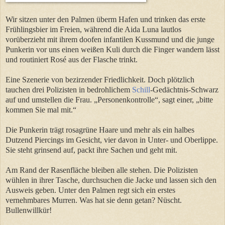
Wir sitzen unter den Palmen überm Hafen und trinken das erste
Frühlingsbier im Freien, während die Aida Luna lautlos
vorüberzieht mit ihrem doofen infantilen Kussmund und die junge
Punkerin vor uns einen weißen Kuli durch die Finger wandern lässt
und routiniert Rosé aus der Flasche trinkt.
Eine Szenerie von bezirzender Friedlichkeit. Doch plötzlich
tauchen drei Polizisten in bedrohlichem
Schill
-Gedächtnis-Schwarz
auf und umstellen die Frau. „Personenkontrolle“, sagt einer, „bitte
kommen Sie mal mit.“
Die Punkerin trägt rosagrüne Haare und mehr als ein halbes
Dutzend Piercings im Gesicht, vier davon in Unter- und Oberlippe.
Sie steht grinsend auf, packt ihre Sachen und geht mit.
Am Rand der Rasenfläche bleiben alle stehen. Die Polizisten
wühlen in ihrer Tasche, durchsuchen die Jacke und lassen sich den
Ausweis geben. Unter den Palmen regt sich ein erstes
vernehmbares Murren. Was hat sie denn getan? Nüscht.
Bullenwillkür!