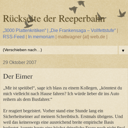
Rückseite der Reeperbahn
„3000 Plattenkritiken“ | „Die Frankensaga – Vollfettstufe“
|
RSS-Feed
|
In memoriam
| mattwagner {at} web.de |
▼
29 Oktober 2007
Der Eimer
„Mir ist speiübel“, sage ich blass zu einem Kollegen, „könntest du
mich vielleicht nach Hause fahren? Ich würde lieber dir ins Auto
reihern als dem Busfahrer.“
Er reagiert begeistert. Vorher stand eine Stunde lang ein
Sicherheitseimer auf meinem Schreibtisch. Erstmals übrigens. Und
weil das keineswegs eine ausreichend breite empirische Basis
bedeutet, konnte heute eine höchst dringliche Frage noch nicht final